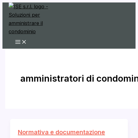
Vai
al
contenuto
amministratori di condomin
Normativa e documentazione