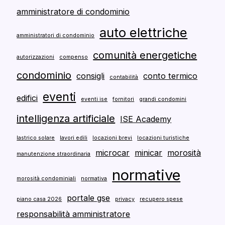
amministratore di condominio
auto elettriche
amministratori di condominio
comunità energetiche
autorizzazioni
compenso
condominio
consigli
conto termico
contabilità
eventi
edifici
eventi ise
fornitori
grandi condomini
intelligenza artificiale
ISE Academy
lastrico solare
lavori edili
locazioni brevi
locazioni turistiche
microcar
minicar
morosità
manutenzione straordinaria
normative
morosità condominiali
normativa
portale gse
piano casa 2026
privacy
recupero spese
responsabilità amministratore