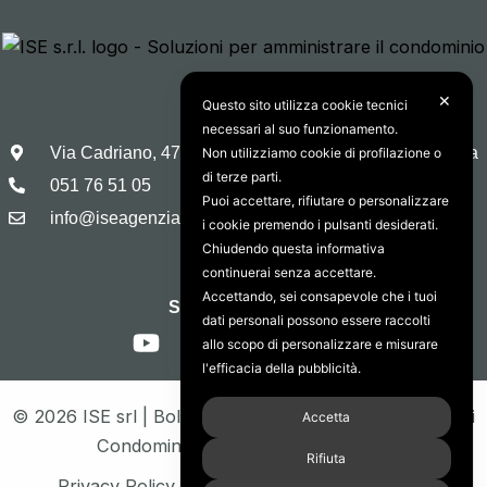
✕
Questo sito utilizza cookie tecnici
necessari al suo funzionamento.
Via Cadriano, 47 40057 Granarolo Dell’Emilia, Bologna
Non utilizziamo cookie di profilazione o
di terze parti.
051 76 51 05
Puoi accettare, rifiutare o personalizzare
info@iseagenzia.com
i cookie premendo i pulsanti desiderati.
Chiudendo questa informativa
continuerai senza accettare.
Accettando, sei consapevole che i tuoi
Seguici sui social:
Y
I
F
L
dati personali possono essere raccolti
allo scopo di personalizzare e misurare
o
n
a
i
l'efficacia della pubblicità.
u
s
c
n
t
t
e
k
© 2026 ISE srl | Bologna | Servizi per Amministratori di
Accetta
u
a
b
e
Condominio | P. Iva IT03556591208
b
g
o
d
Rifiuta
Privacy Policy
|
Cookie Policy
|
Termini d’uso