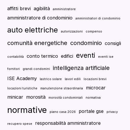
affitti brevi
agibilità
amministratore
amministratore di condominio
amministratori di condominio
auto elettriche
autorizzazioni
compenso
comunità energetiche
condominio
consigli
eventi
conto termico
edifici
contabilità
eventi ise
intelligenza artificiale
fornitori
grandi condomini
ISE Academy
lastrico solare
lavori edili
locazioni brevi
microcar
locazioni turistiche
manutenzione straordinaria
minicar
morosità
morosità condominiali
normativa
normative
portale gse
piano casa 2026
privacy
responsabilità amministratore
recupero spese